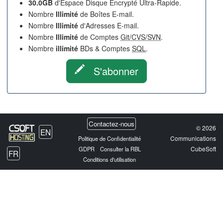
30.0GB
d'Espace Disque Encrypté Ultra-Rapide.
Nombre
Illimité
de Boîtes E-mail.
Nombre
Illimité
d'Adresses E-mail.
Nombre
Illimité
de Comptes
Git/CVS/SVN
.
Nombre
illimité
BDs & Comptes
SQL
.
S'abonner
Contactez-nous
© 2026
EN
Communications
Politique de Confidentialité
CubeSoft
GDPR
Consulter la RBL
FR
Conditions d'utilisation